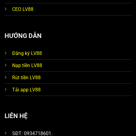
CEO LV88
HƯỚNG DẪN
Đăng ký LV88
Nạp tiền LV88
Rút tiền LV88
Tải app LV88
LIÊN HỆ
SĐT: 0934718601.