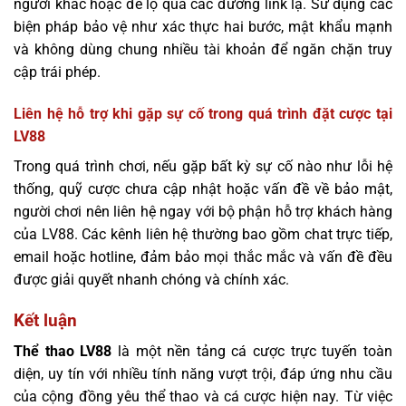
người khác hoặc để lộ qua các đường link lạ. Sử dụng các
biện pháp bảo vệ như xác thực hai bước, mật khẩu mạnh
và không dùng chung nhiều tài khoản để ngăn chặn truy
cập trái phép.
Liên hệ hỗ trợ khi gặp sự cố trong quá trình đặt cược tại
LV88
Trong quá trình chơi, nếu gặp bất kỳ sự cố nào như lỗi hệ
thống, quỹ cược chưa cập nhật hoặc vấn đề về bảo mật,
người chơi nên liên hệ ngay với bộ phận hỗ trợ khách hàng
của LV88. Các kênh liên hệ thường bao gồm chat trực tiếp,
email hoặc hotline, đảm bảo mọi thắc mắc và vấn đề đều
được giải quyết nhanh chóng và chính xác.
Kết luận
Thể thao LV88
là một nền tảng cá cược trực tuyến toàn
diện, uy tín với nhiều tính năng vượt trội, đáp ứng nhu cầu
của cộng đồng yêu thể thao và cá cược hiện nay. Từ việc