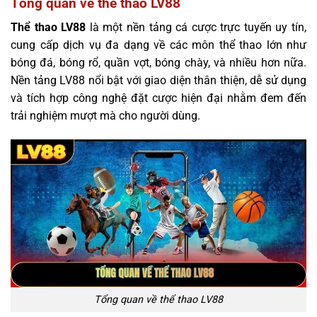
Tổng quan về thể thao LV88
Thể thao LV88
là một nền tảng cá cược trực tuyến uy tín,
cung cấp dịch vụ đa dạng về các môn thể thao lớn như
bóng đá, bóng rổ, quần vợt, bóng chày, và nhiều hơn nữa.
Nền tảng LV88 nổi bật với giao diện thân thiện, dễ sử dụng
và tích hợp công nghệ đặt cược hiện đại nhằm đem đến
trải nghiệm mượt mà cho người dùng.
Tổng quan về thể thao LV88