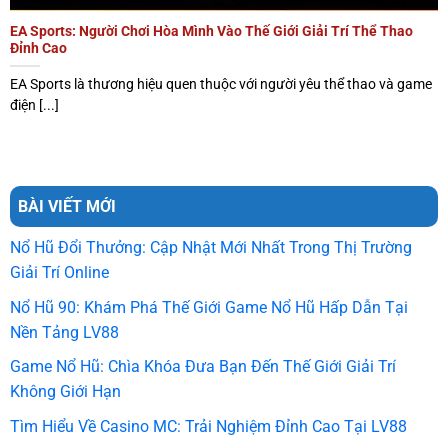
EA Sports: Người Chơi Hòa Mình Vào Thế Giới Giải Trí Thể Thao
Đỉnh Cao
EA Sports là thương hiệu quen thuộc với người yêu thể thao và game
điện [...]
BÀI VIẾT MỚI
Nổ Hũ Đổi Thưởng: Cập Nhật Mới Nhất Trong Thị Trường
Giải Trí Online
Nổ Hũ 90: Khám Phá Thế Giới Game Nổ Hũ Hấp Dẫn Tại
Nền Tảng LV88
Game Nổ Hũ: Chìa Khóa Đưa Bạn Đến Thế Giới Giải Trí
Không Giới Hạn
Tìm Hiểu Về Casino MC: Trải Nghiệm Đỉnh Cao Tại LV88