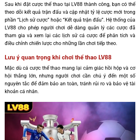
Sau khi đặt cược thể thao tại LV88 thành công, bạn có thể
theo dõi kết quả trận đấu và cập nhật tỷ lệ cược mới trong
phần “Lịch sử cược” hoặc “Kết quả trận đấu”. Hệ thống của
LV88 cho phép người chơi dễ dàng quản lý các cược đã
tham gia và xem lại các lịch sử cá cược để phân tích và
điều chỉnh chiến lược cho những lần chơi tiếp theo.
Lưu ý quan trọng khi chơi thể thao LV88
Mặc dù cá cược thể thao mang lại cảm giác hồi hộp và cơ
hội thắng lớn, nhưng người chơi cần chú ý đến một số
nguyên tắc để đảm bảo an toàn, tránh rủi ro và bảo vệ tài
khoản cá nhân.