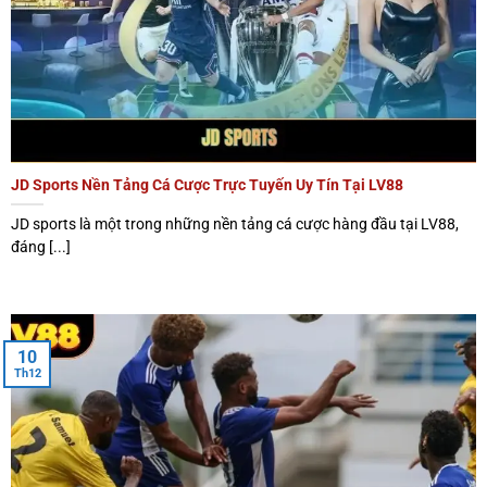
JD Sports Nền Tảng Cá Cược Trực Tuyến Uy Tín Tại LV88
JD sports là một trong những nền tảng cá cược hàng đầu tại LV88,
đáng [...]
10
Th12