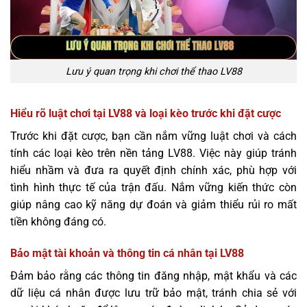
Lưu ý quan trọng khi chơi thể thao LV88
Hiểu rõ luật chơi tại LV88 và loại kèo trước khi đặt cược
Trước khi đặt cược, bạn cần nắm vững luật chơi và cách
tính các loại kèo trên nền tảng LV88. Việc này giúp tránh
hiểu nhầm và đưa ra quyết định chính xác, phù hợp với
tình hình thực tế của trận đấu. Nắm vững kiến thức còn
giúp nâng cao kỹ năng dự đoán và giảm thiểu rủi ro mất
tiền không đáng có.
Bảo mật tài khoản và thông tin cá nhân tại LV88
Đảm bảo rằng các thông tin đăng nhập, mật khẩu và các
dữ liệu cá nhân được lưu trữ bảo mật, tránh chia sẻ với