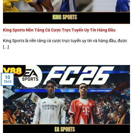
King Sports Nền Tảng Cá Cược Trực Tuyến Uy Tín Hàng Đầu
King Sports là nền tảng cá cược trực tuyến uy tín và hàng đầu, được
[...]
10
Th12